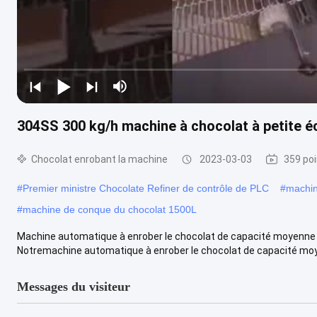
304SS 300 kg/h machine à chocolat à petite é
Chocolat enrobant la machine
2023-03-03
359 poi
#
Premier ministre Chocolate Refiner de contrôle de PLC
#
machin
#
machine de conque du chocolat 1500L
Machine automatique à enrober le chocolat de capacité moyenne 3
Notremachine automatique à enrober le chocolat de capacité moye
Messages du visiteur