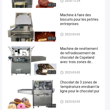
2020-12-24
00:29
Machine à faire des
biscuits pour les petites
entreprises
Chocolat enrobant la machine
2023-03-03
00:50
Machine de revêtement
de refroidissement de
chocolat de Copeland
avec trois zones de
température
Chocolat enrobant la machine
00:22
2023-03-03
Chocolat de 3 zones de
température enrobant la
ligne pour le chocolat pur
Chocolat enrobant la machine
2023-03-03
01:04