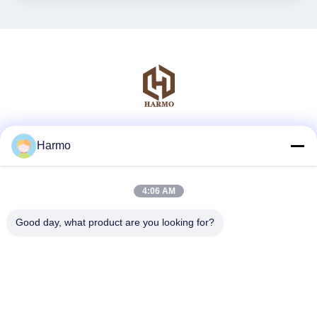
Réseaux sociaux
Harmo
4:06 AM
Contact rapide
Good day, what product are you looking for?
Télégramme
86--15150431812
E-mail
summerzhou@chocmach.com