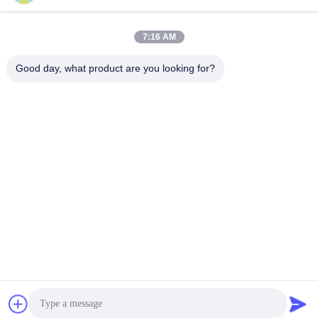
7:16 AM
Contact rapide
Good day, what product are you looking for?
Télégramme
86--15150431812
E-mail
summerzhou@chocmach.com
Adresse
5109# rue du lac Tai Est, ville de Linhu, district de
Wuzhong, ville de Suzhou, province du Jiangsu, Chine
Politique de confidentialité
|
Plan du site
La Chine est bonne. Qualité Machine de conque de chocolat Le
fournisseur. 2020-2026 Suzhou Harmo Food Machinery Co., Ltd
Tout. Les droits sont réservés.