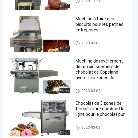
2020-12-24
00:29
Machine à faire des
biscuits pour les petites
entreprises
Chocolat enrobant la machine
2023-03-03
00:50
Machine de revêtement
de refroidissement de
chocolat de Copeland
avec trois zones de
température
Chocolat enrobant la machine
00:22
2023-03-03
Chocolat de 3 zones de
température enrobant la
ligne pour le chocolat pur
Chocolat enrobant la machine
2023-03-03
01:04