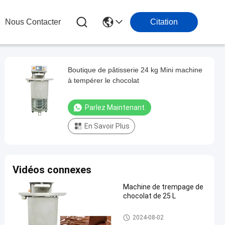
Nous Contacter
Citation
Boutique de pâtisserie 24 kg Mini machine
à tempérer le chocolat
Parlez Maintenant.
En Savoir Plus
Vidéos connexes
Machine de trempage de
chocolat de 25 L
chocolat gâchant la machine
2024-08-02