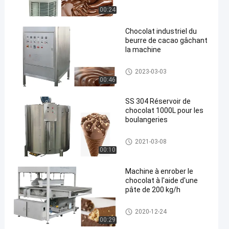
00:24
Chocolat industriel du
beurre de cacao gâchant
la machine
chocolat gâchant la machine
2023-03-03
00:46
SS 304 Réservoir de
chocolat 1000L pour les
boulangeries
réservoir de stockage de choc
2021-03-08
olat
00:10
Machine à enrober le
chocolat à l'aide d'une
pâte de 200 kg/h
Chocolat enrobant la machine
2020-12-24
00:29