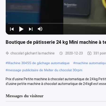
Boutique de pâtisserie 24 kg Mini machine à t
chocolat gâchant la machine
2020-12-23
331 poi
#
Machine 304SS de gâchage automatique
#
machine automatiqu
#
message publicitaire de Melter du chocolat 30rpm
Prix d'usine Petite machine à chocolat automatique de 24 kg Petit
d'usine petite machine à chocolat automatique de 24 kgIl est essent
Messages du visiteur