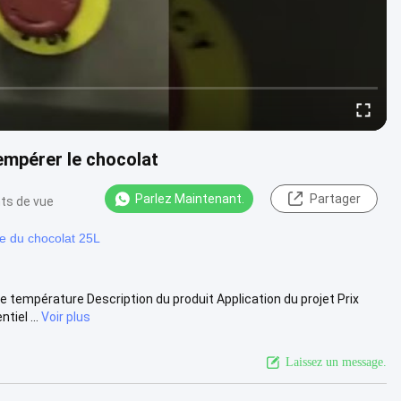
empérer le chocolat
Parlez Maintenant.
Partager
nts de vue
e du chocolat 25L
e température Description du produit Application du projet Prix
iel ...
Voir plus
Laissez un message.