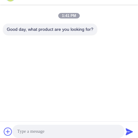
1:41 PM
Contact rapide
Good day, what product are you looking for?
Télégramme
86--15150431812
E-mail
summerzhou@chocmach.com
Adresse
5109# rue du lac Tai Est, ville de Linhu, district de
Wuzhong, ville de Suzhou, province du Jiangsu, Chine
Politique de confidentialité
|
Plan du site
La Chine est bonne. Qualité Machine de conque de chocolat Le
fournisseur. 2020-2026 Suzhou Harmo Food Machinery Co., Ltd
Tout. Les droits sont réservés.