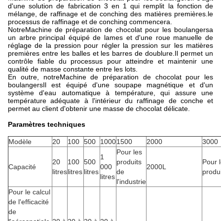
d'une solution de fabrication 3 en 1 qui remplit la fonction de
mélange, de raffinage et de conching des matières premières.le
processus de raffinage et de conching commencera.
Notre
Machine de préparation de chocolat pour les boulangers
a
un arbre principal équipé de lames et d'une roue manuelle de
réglage de la pression pour régler la pression sur les matières
premières entre les balles et les barres de doublure.Il permet un
contrôle fiable du processus pour atteindre et maintenir une
qualité de masse constante entre les lots.
En outre, notre
Machine de préparation de chocolat pour les
boulangers
Il est équipé d'une soupape magnétique et d'un
système d'eau automatique à température, qui assure une
température adéquate à l'intérieur du raffinage de conche et
permet au client d'obtenir une masse de chocolat délicate.
Paramètres techniques
Modèle
20
100
500
1000
1500
2000
3000
Pour les
1
20
100
500
produits
Pour 
Capacité
000
2000L
litres
litres
litres
de
produi
litres
l'industrie
Pour le calcul
de l'efficacité
de