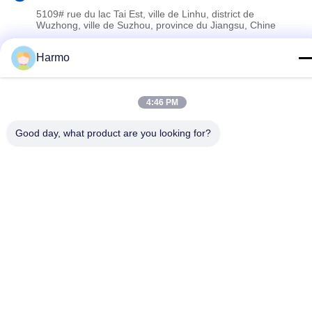
5109# rue du lac Tai Est, ville de Linhu, district de
Wuzhong, ville de Suzhou, province du Jiangsu, Chine
Harmo
Politique de confidentialité
|
Plan du site
La Chine est bonne. Qualité Machine de conque de chocolat Le
4:46 PM
fournisseur. 2020-2026 Suzhou Harmo Food Machinery Co., Ltd
Tout. Les droits sont réservés.
Good day, what product are you looking for?