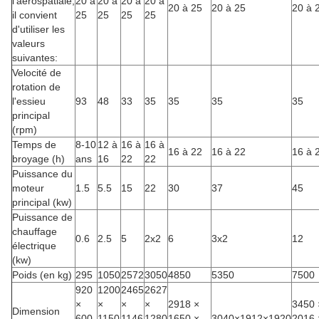
l'aérospatiale,
20 à
20 à
20 à
20 à
20 à 25
20 à 25
20 à 
il convient
25
25
25
25
d'utiliser les
valeurs
suivantes:
Velocité de
rotation de
l'essieu
93
48
33
35
35
35
35
principal
(rpm)
Temps de
8-10
12 à
16 à
16 à
16 à 22
16 à 22
16 à 
broyage (h)
ans
16
22
22
Puissance du
moteur
1.5
5.5
15
22
30
37
45
principal (kw)
Puissance de
chauffage
0.6
2.5
5
2x2
6
3x2
12
électrique
(kw)
Poids (en kg)
295
1050
2572
3050
4850
5350
7500
920
1200
2465
2627
×
×
×
×
2918 ×
3450 
Dimension
600
1150
1146
1280
1650 ×
3040×1912×1920
2016 