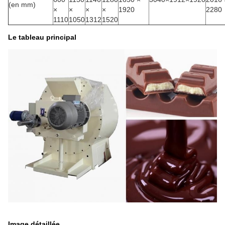
(en mm)
×
×
×
×
1920
2280
1110
1050
1312
1520
Le tableau principal
Image détaillée