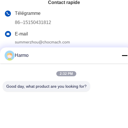
Contact rapide
Télégramme
86--15150431812
E-mail
summerzhou@chocmach.com
Adresse
Harmo
5109# rue du lac Tai Est, ville de Linhu, district de
Wuzhong, ville de Suzhou, province du Jiangsu, Chine
2:32 PM
Politique de confidentialité
|
Plan du site
Good day, what product are you looking for?
La Chine est bonne. Qualité Machine de conque de chocolat Le
fournisseur. 2020-2026 Suzhou Harmo Food Machinery Co., Ltd
Tout. Les droits sont réservés.