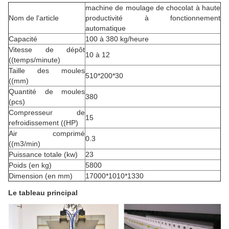
machine de moulage de chocolat à haute
Nom de l'article
productivité à fonctionnement
automatique
Capacité
100 à 380 kg/heure
Vitesse de dépôt
10 à 12
((temps/minute)
Taille des moules
510*200*30
((mm)
Quantité de moules
380
(pcs)
Compresseur de
15
refroidissement ((HP)
Air comprimé
0.3
((m3/min)
Puissance totale (kw)
23
Poids (en kg)
5800
Dimension (en mm)
17000*1010*1330
Le tableau principal