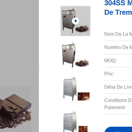
304SS M
De Trem
Nom De La M
Numéro De M
MOQ:
Prix:
Délai De Livr
Conditions D
Paiement: