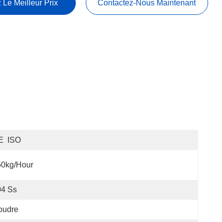
 Le Meilleur Prix
Contactez-Nous Maintenant
E  ISO
50kg/hour
04 Ss
oudre