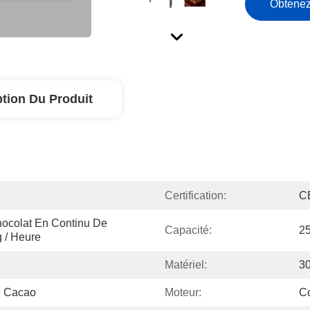
Obtenez
ption Du Produit
Certification:
C
colat En Continu De 
Capacité:
2
 / Heure
Matériel:
3
e Cacao
Moteur:
C