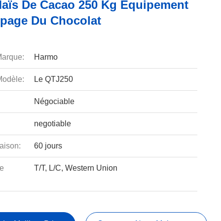
aïs De Cacao 250 Kg Équipement
page Du Chocolat
arque:
Harmo
odèle:
Le QTJ250
Négociable
negotiable
aison:
60 jours
e
T/T, L/C, Western Union