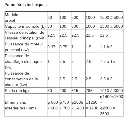
Paramètres techniques:
Modèle
30
100
500
1000
1500 à 5000
projet
Capacité maximale (L)
30
100
500
1000
1500 à 5000
Vitesse de rotation de
22.5
22.5
22.5
22.5
22.5
l'essieu principal (rpm)
Puissance du moteur
0.37
0.75
1.1
1.5
1.1 à 5
principal (kw)
Puissance de
chauffage électrique
1
2.5
5
7.5
7.5 à 15
(kw)
Puissance de
conservation de la
1
2.5
2.5
2.5
2.5 à 5
chaleur (kw)
Poids (en kg)
60
200
515
785
1010 à 3000
φ1400×1800
Dimensions
φ 500
φ750
φ1035
φ1250
~
extérieures (mm)
× 600
× 700
× 1480
× 1700
φ2000 ×
2500